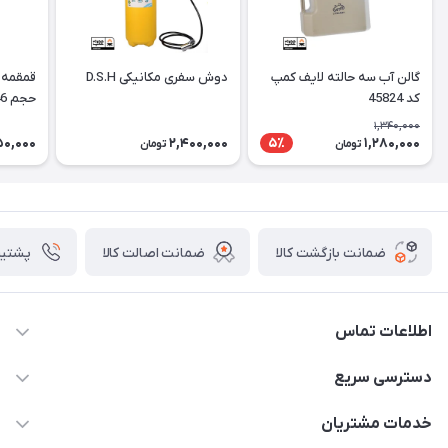
گالن آب سه حالته لايف کمپ
دوش سفری مکانیکی D.S.H
کد 45824
حجم 946 میلی لیتر
1,340,000
50,000
2,400,000
1,280,000
5٪
تومان
تومان
ضمانت بازگشت کالا
ضمانت اصالت کالا
پشتیبانی 2
اطلاعات تماس
09391311372 ( لطفا پیام دهید )
دسترسی سریع
danesh.tec@gmail.com
حساب کاربری
خدمات مشتریان
سمنان، حدفاصل میدان مادر به سمت کوثر، جنب رستوران ایت