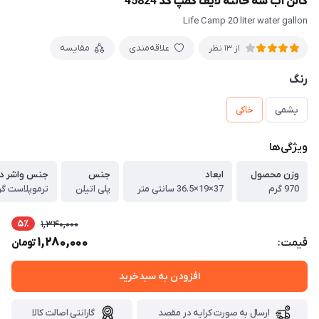
گالن آب سه حالته لايف کمپ کد 45824
Life Camp 20 liter water gallon
علاقه‌مندی
مقایسه
از 13 نظر
رنگ
یشمی
خاکی
ویژگی‌ها
وزن محصول
ابعاد
جنس
جنس واشر د
970 گرم
37×19×36.5 سانتی متر
پلی اتیلن
ترموپلاست گر
5٪
1,340,000
1,280,000
قیمت:
تومان
افزودن به سبدخرید
ارسال به صورت کرایه در مقصد
گارانتی اصالت کالا