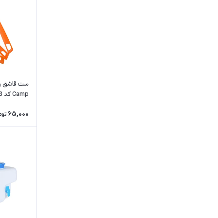
Camp کد 45803
65,000
توم