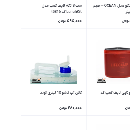
قمقمه سانتکو مدل OCEAN – حجم
ست 8 تکه لایف کمپ مدل
LunchKit کد 45816
595,000
تومان
تومان
ایی لایف کمپ کد
گالن آب تاشو 10 لیتری آوند
280,000
مان
تومان