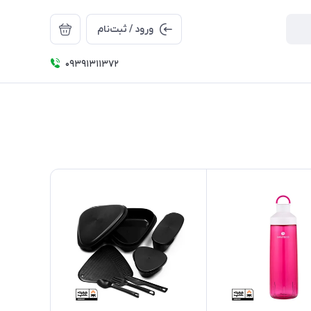
ورود / ثبت‌نام
09391311372