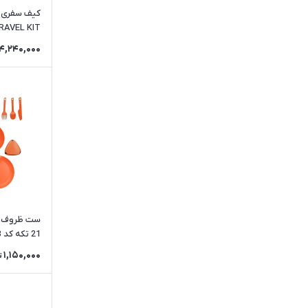
TRAVEL KIT کد 888
4,240,000
21 تکه کد 45833
1,150,000
ت