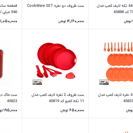
کیف سفری 44 تکه لایف کمپ مدل
ست ظروف دو نفره CookWare SET
45
946 میلی لیتر
1,050,000
4,160,000
تومان
تومان
ست ظروف 4 نفره لایف کمپ مدل
ست ظروف 2 نفره لایف کمپ مدل
ست ماگ دوت
11 تکه کمبو کد 45819
45823
195,000
650,000
ومان
تومان
تو