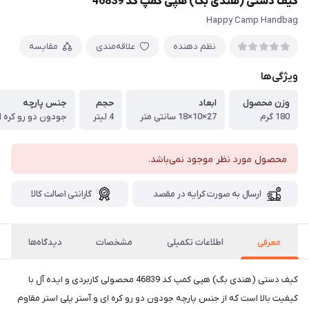
کیف دستی (هندی بگ) هپی کمپ کد 46839
Happy Camp Handbag
نظم دهنده
علاقه‌مندی
مقایسه
ویژگی‌ها
وزن محصول
ابعاد
حجم
جنس پارچه
180 گرم
27×10×18 سانتی متر
4 لیتر
جودون دو رو کره ا
محصول مورد نظر موجود نمی‌باشد.
ارسال به صورت کرایه در مقصد
گارانتی اصالت کالا
معرفی
اطلاعات تکمیلی
مشخصات
دیدگاه‌ها
کیف دستی (هندی بگ) هپی کمپ کد 46839 محصولی کاربردی و ایده آل با
کیفیت بالا است که از جنس پارچه جودون دو رو کره ای و آستر پلی استر مقاوم