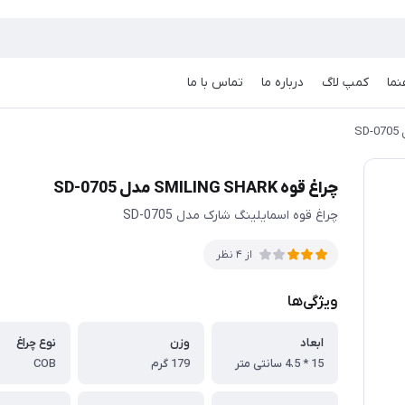
نما
کمپ لاگ
درباره ما
تماس با ما
چراغ قوه SMILING SHARK مدل SD-0705
چراغ قوه اسمایلینگ شارک مدل SD-0705
از 4 نظر
ویژگی‌ها
ابعاد
وزن
نوع چراغ
15 * 4.5 سانتی متر
179 گرم
COB