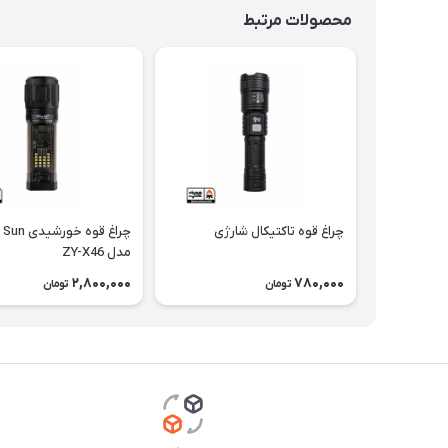
محصولات مرتبط
چراغ قوه تاکتیکال شارژی
چراغ قوه خور
مدل ZY-X46
2,800,000
780,000
تومان
تومان