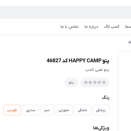
نما
کمپ لاگ
درباره ما
تماس با ما
پتو HAPPY CAMP کد 46827
پتو هپی کمپ
پتو
رنگ
زرشکی
مشکی
صورتی
سبز
سدری
طوسی
ویژگی‌ها