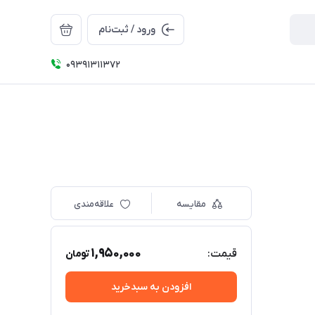
ورود / ثبت‌نام
09391311372
مقایسه
علاقه‌مندی
1,950,000
قیمت:
تومان
افزودن به سبدخرید