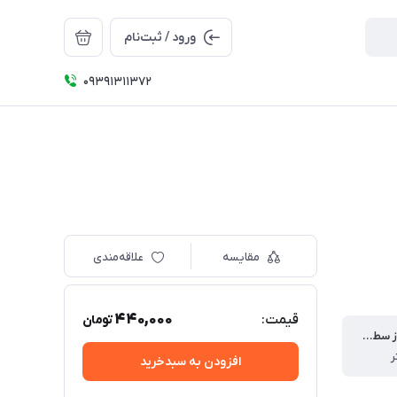
ورود / ثبت‌نام
09391311372
مقایسه
علاقه‌مندی
440,000
قیمت:
تومان
ارتفاع پایه از سطح زمین
افزودن به سبدخرید