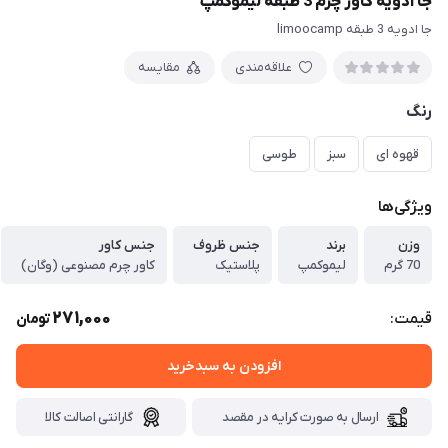
جا ادویه کاور چرم 3 طبقه لیموکمپ
جا ادویه 3 طبقه limoocamp
علاقه‌مندی
مقایسه
رنگ
قهوه ای
سبز
طوسی
ویژگی‌ها
وزن
برند
جنس ظروف
جنس کاور
70 گرم
لیموکمپ
پلاستیک
کاور چرم مصنوعی (وگان)
271,000
قیمت:
تومان
افزودن به سبدخرید
ارسال به صورت کرایه در مقصد
گارانتی اصالت کالا