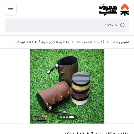
ممرض شاپ
/
فهرست محصولات
/
جا ادویه کاور چرم 3 طبقه لیموکمپ