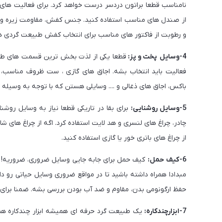
نامناسب قطعا براتون دردسر درست خواهد کرد. برای فعالیت های
از صندل های مناسب استفاده کنید. جنس کفش، مقاومت زیره و ک
و رطوبت از فاکتور های مناسب برای انتخاب کفش طبیعت گردی 
4-وسایل پخت و پز:
قطعا یکی از لذت بخش ترین قسمت های طبی
فعالیت باید انتخاب بشه. اجاق های گازی ، ست ظروف مناسب، کت
باکس، اجاق های ذغالی و .... وسایلی هستن که با توجه به وسیله ی
5-
وسایل روشنایی:
برای بقا در تاریکی قطعا نیاز به وسایل روشن
چادر، چراغ های لنسری و هد لایت استفاده کرد. اگه از چراغ های ش
از چراغ های باتری خور یا گازی استفاده کنید.
6-کیف حمل:
کیف حمل برای جابه جایی وسایل ضروری، ضروریه! حت
مبدادا همراه داشته باشید تا در مواقع ضروری وسایل حیاتی رو د
حفظ ارگونومی بدن، مقاوم و ضد آب بودن بررسی بشه. ضمنا برای ج
7-ابزارچندکاره:
یک طبیعت گرد حرفه ای همیشه ابزار چندکاره همر