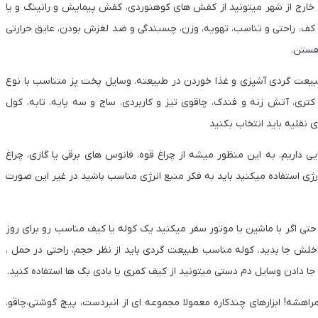
 خارج از شهر میتونید از کفش های کوهنوردی، کفش پیمایش و رانینگ و یا
ف، راحتی و تناسب، تهویه، وزن، چسبندگی و ضد لغزش بودن، عایق حرارتی
هستن.
عت گردی آشپزی و غذا خوردن در طبیعته. وسایل پخت پز متناسب با نوع
ری، آتش زنه و فندک، چاقوی تیز و کاربردی، ساج و سه پایه، تابه، کول
 نقلیه باید انتخاب بکنید
ایی داریم. به این منظور میشه از چراغ قوه، فانوس های برقی یا گازی، چراغ
ارژی استفاده میکنید باید به فکر منبع انرژی مناسب باشید در غیر این صورت
ی اگر با ماشین یا موتور سفر میکنید یک کوله یا کیف مناسب رو برای روز
اخلش جا بدید. کوله مناسب طبیعت گردی باید از نظر حجم، راحتی در حمل ،
ا دادن وسایل دم دستی میتونید از کیف کمری یا بادی بگ ها استفاده کنید.
اهشه! ابزارهای چندکاره معمولا مجموعه ای از انبردست، پیچ گوشتی،چاقو،