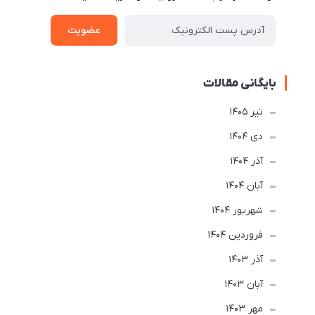
عضویت
بایگانی مقالات
تير 1405
دی 1404
آذر 1404
آبان 1404
شهریور 1404
فروردین 1404
آذر 1403
آبان 1403
مهر 1403