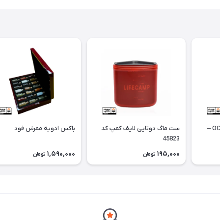
قمقمه سانتکو مدل OCEAN –
ست ماگ دوتایی لایف کمپ کد
باکس ادویه ممرض فود
45823
1,590,000
195,000
تومان
تومان