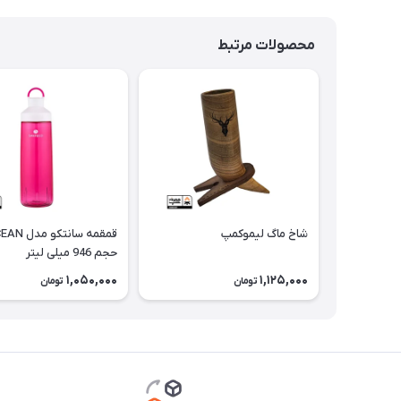
محصولات مرتبط
شاخ ماگ لیموکمپ
حجم 946 میلی لیتر
1,050,000
1,125,000
تومان
تومان