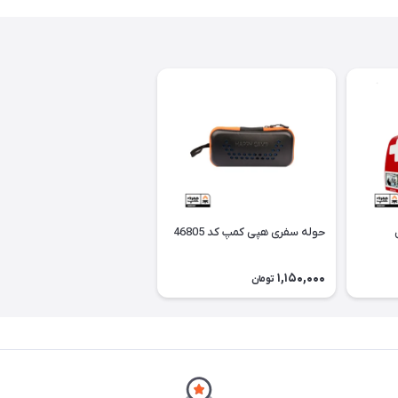
حوله سفری هپی کمپ کد 46805
1,150,000
تومان