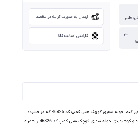
ارسال به صورت کرایه در مقصد
رو فایبر
گارانتی اصالت کالا
ا
اگر به دنبال یک حوله سبک، لطیف و در عین حال مقاوم و با قدرت جذب بالا هستی حوله سفری کوچک هپی کمپ کد 46826 را به شما پیشنهاد می کنم. حوله سفری کوچک هپی کمپ کد 46826 که در فشرده
ترین حالت یک حوله قرار می گیرد و فضای بسیار کمی را اشغال می کند به شما این امکان را می دهد که به راحتی بتوانید در کمپینگ، سفر، باشگاه و کوهنوردی حوله سفری کوچک هپی کمپ کد 46826 را همراه