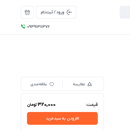
ورود / ثبت‌نام
09391311372
مقایسه
علاقه‌مندی
320,000
قیمت:
تومان
افزودن به سبدخرید